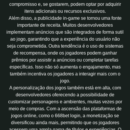
compromisso e, se gostarem, podem optar por adquirir
itens adicionais ou recursos exclusivos.
Além disso, a publicidade in-game se tornou uma fonte
importante de receita. Muitos desenvolvedores
implementam anúncios que são integrados de forma sutil
ao jogo, garantindo que a experiência do usuário não
seja comprometida. Outra tendência é o uso de sistemas
de recompensa, onde os jogadores podem ganhar
prêmios por assistir a anúncios ou completar tarefas
específicas. Isso não só aumenta o engajamento, mas
também incentiva os jogadores a interagir mais com o
jogo.
A personalização dos jogos também está em alta, com
desenvolvedores oferecendo a possibilidade de
customizar personagens e ambientes, muitas vezes por
meio de compras. Com a ascensão das plataformas de
jogos online, como o 668bet login, a monetização se
diversificou ainda mais, permitindo que os jogadores
acessem uma ampla gama de títulos e experiências. O