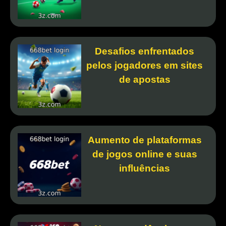
Desafios enfrentados
pelos jogadores em sites
de apostas
Aumento de plataformas
de jogos online e suas
influências