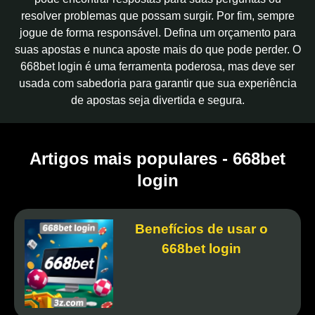
resolver problemas que possam surgir. Por fim, sempre
jogue de forma responsável. Defina um orçamento para
suas apostas e nunca aposte mais do que pode perder. O
668bet login é uma ferramenta poderosa, mas deve ser
usada com sabedoria para garantir que sua experiência
de apostas seja divertida e segura.
Artigos mais populares - 668bet
login
Benefícios de usar o
668bet login