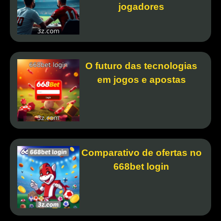
jogadores
O futuro das tecnologias
em jogos e apostas
Comparativo de ofertas no
668bet login