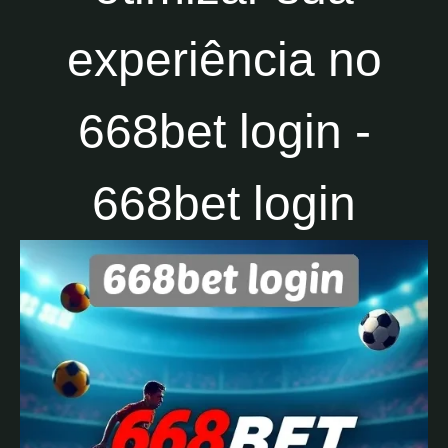
experiência no
668bet login -
668bet login