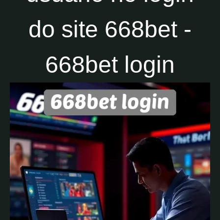
do site 668bet -
668bet login