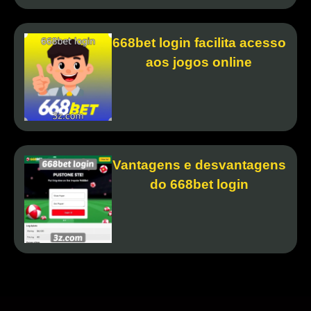
668bet login facilita acesso
aos jogos online
Vantagens e desvantagens
do 668bet login