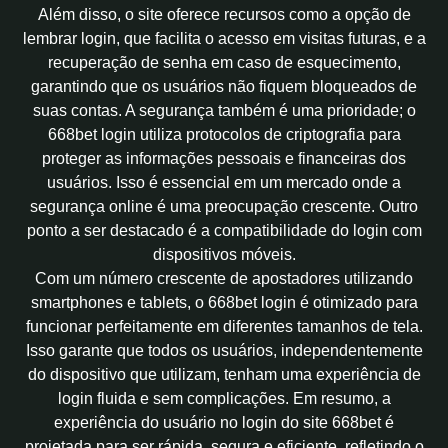
Além disso, o site oferece recursos como a opção de
lembrar login, que facilita o acesso em visitas futuras, e a
recuperação de senha em caso de esquecimento,
garantindo que os usuários não fiquem bloqueados de
suas contas. A segurança também é uma prioridade; o
668bet login utiliza protocolos de criptografia para
proteger as informações pessoais e financeiras dos
usuários. Isso é essencial em um mercado onde a
segurança online é uma preocupação crescente. Outro
ponto a ser destacado é a compatibilidade do login com
dispositivos móveis.
Com um número crescente de apostadores utilizando
smartphones e tablets, o 668bet login é otimizado para
funcionar perfeitamente em diferentes tamanhos de tela.
Isso garante que todos os usuários, independentemente
do dispositivo que utilizam, tenham uma experiência de
login fluida e sem complicações. Em resumo, a
experiência do usuário no login do site 668bet é
projetada para ser rápida, segura e eficiente, refletindo o