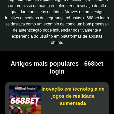
compromisso da marca em oferecer um serviço de alta
qualidade aos seus usuários. Através de um design
intuitivo e medidas de segurança robustas, o 668bet login
se destaca como um exemplo de como um bom processo
de autenticação pode influenciar positivamente a
experiência do usuário em plataformas de apostas
online.
Artigos mais populares - 668bet
login
Inovação em tecnologia de
jogos de realidade
aumentada