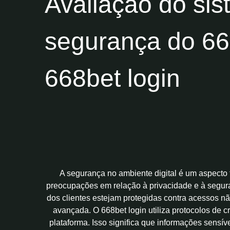
Avaliação do si
segurança do 668
668bet login
A segurança no ambiente digital é um aspecto
preocupações em relação à privacidade e à segura
dos clientes estejam protegidas contra acessos nã
avançada. O 668bet login utiliza protocolos de c
plataforma. Isso significa que informações sensí