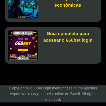
econômicas
Guia completo para
acessar o 668bet login
Copyright © 668bet login melhor cassino de apostas
esportivas e caça-níqueis online do Brasil. All rights
reserved.