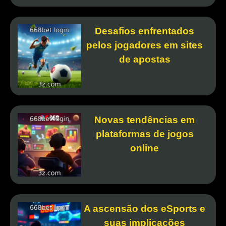
Desafios enfrentados
pelos jogadores em sites
de apostas
Novas tendências em
plataformas de jogos
online
A ascensão dos eSports e
suas implicações