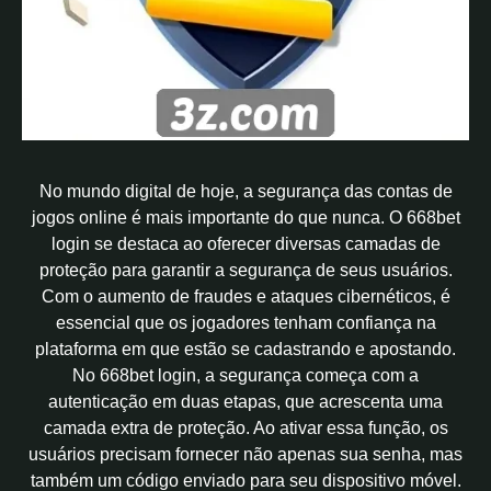
No mundo digital de hoje, a segurança das contas de
jogos online é mais importante do que nunca. O 668bet
login se destaca ao oferecer diversas camadas de
proteção para garantir a segurança de seus usuários.
Com o aumento de fraudes e ataques cibernéticos, é
essencial que os jogadores tenham confiança na
plataforma em que estão se cadastrando e apostando.
No 668bet login, a segurança começa com a
autenticação em duas etapas, que acrescenta uma
camada extra de proteção. Ao ativar essa função, os
usuários precisam fornecer não apenas sua senha, mas
também um código enviado para seu dispositivo móvel.