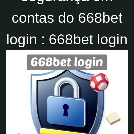
contas do 668bet
login : 668bet login