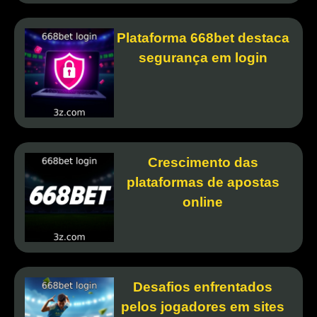
Plataforma 668bet destaca
segurança em login
Crescimento das
plataformas de apostas
online
Desafios enfrentados
pelos jogadores em sites