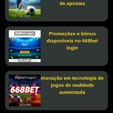
de apostas
Promoções e bônus
disponíveis no 668bet
login
Inovação em tecnologia de
jogos de realidade
aumentada