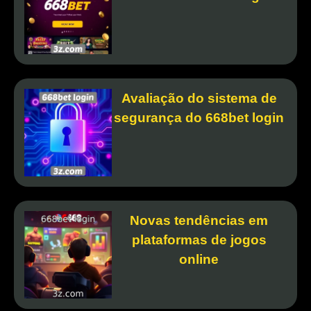
Avaliação do sistema de
segurança do 668bet login
Novas tendências em
plataformas de jogos
online