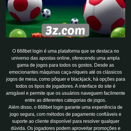
O 668bet login é uma plataforma que se destaca no
universo das apostas online, oferecendo uma ampla
gama de jogos para todos os gostos. Desde as
emocionantes máquinas caça-níqueis até os clássicos
jogos de mesa, como pôquer e blackjack, há opções para
todos os tipos de jogadores. A interface do site é
amigável e permite que os usuários naveguem facilmente
entre as diferentes categorias de jogos.
Além disso, o 668bet login garante uma experiência de
jogo segura, com métodos de pagamento confiáveis e
suporte ao cliente disponível para resolver qualquer
dúvida. Os jogadores podem aproveitar promoções e