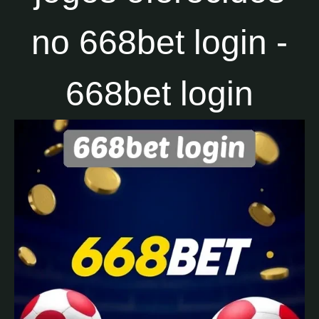
no 668bet login -
668bet login