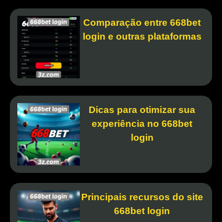
Comparação entre 668bet
login e outras plataformas
Dicas para otimizar sua
experiência no 668bet
login
Principais recursos do site
668bet login