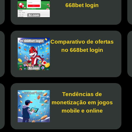
668bet login
Comparativo de ofertas
no 668bet login
Tendências de
monetização em jogos
mobile e online