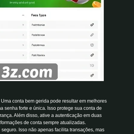
ia. Uma conta bem gerida pode resultar em melhores
 senha forte e única. Isso protege sua conta de
rança. Além disso, ative a autenticação em duas
nformações de conta sempre atualizadas.
 seguro. Isso não apenas facilita transações, mas