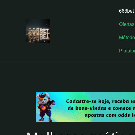
668bet 
Oferta
Método
Platafo