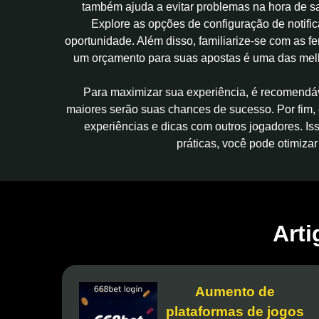
também ajuda a evitar problemas na hora de sac
Explore as opções de configuração de notif
oportunidade. Além disso, familiarize-se com as f
um orçamento para suas apostas é uma das melh
Para maximizar sua experiência, é recomendáve
maiores serão suas chances de sucesso. Por fim, 
experiências e dicas com outros jogadores. Is
práticas, você pode otimiza
Arti
Aumento de
plataformas de jogos